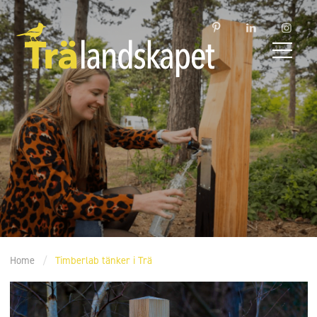
Home
/
Timberlab tänker i Trä