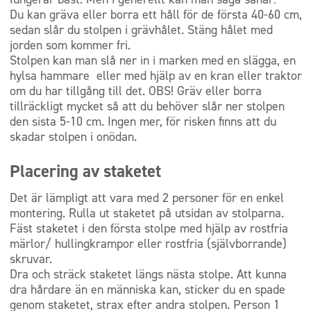
Du kan gräva eller borra ett håll för de första 40-60 cm,
sedan slår du stolpen i grävhålet. Stäng hålet med
jorden som kommer fri.
Stolpen kan man slå ner in i marken med en slägga, en
hylsa hammare eller med hjälp av en kran eller traktor
om du har tillgång till det. OBS! Gräv eller borra
tillräckligt mycket så att du behöver slår ner stolpen
den sista 5-10 cm. Ingen mer, för risken finns att du
skadar stolpen i onödan.
Placering av staketet
Det är lämpligt att vara med 2 personer för en enkel
montering. Rulla ut staketet på utsidan av stolparna.
Fäst staketet i den första stolpe med hjälp av rostfria
märlor/ hullingkrampor eller rostfria (självborrande)
skruvar.
Dra och sträck staketet längs nästa stolpe. Att kunna
dra hårdare än en människa kan, sticker du en spade
genom staketet, strax efter andra stolpen. Person 1