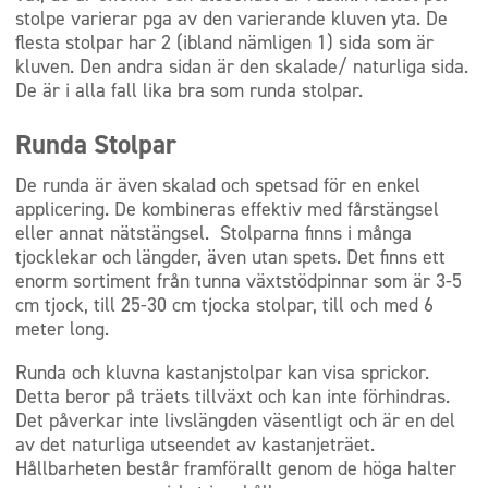
stolpe varierar pga av den varierande kluven yta. De
flesta stolpar har 2 (ibland nämligen 1) sida som är
kluven. Den andra sidan är den skalade/ naturliga sida.
De är i alla fall lika bra som runda stolpar.
Runda Stolpar
De runda är även skalad och spetsad för en enkel
applicering. De kombineras effektiv med fårstängsel
eller annat nätstängsel. Stolparna finns i många
tjocklekar och längder, även utan spets. Det finns ett
enorm sortiment från tunna växtstödpinnar som är 3-5
cm tjock, till 25-30 cm tjocka stolpar, till och med 6
meter long.
Runda och kluvna kastanjstolpar kan visa sprickor.
Detta beror på träets tillväxt och kan inte förhindras.
Det påverkar inte livslängden väsentligt och är en del
av det naturliga utseendet av kastanjeträet.
Hållbarheten består framförallt genom de höga halter