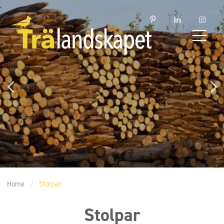
Home
/
Stolpar
Stolpar