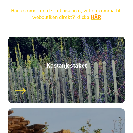
Här kommer en del teknisk info, vill du komma till
webbutiken direkt? klicka
HÄR
Kastanje­staket