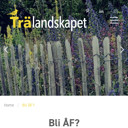
Home
/
Bli ÅF?
Bli ÅF?