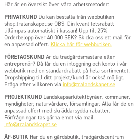
Här är en översikt över våra arbetsmetoder:
PRIVATKUND
Du kan beställa från webbutiken
shop.tralanskapet.se OBS! Din kvantitetsrabatt
tillämpas automatiskt i kassan! Upp till 25%
Orderbelopp över 40 000 SEK? Skicka oss ett mail för
en anpassad offert.
Klicka här för webbutiken.
FÖRETAGSKUND
Är du trädgårdsmästare eller
entreprenör? Då får du en inloggning och konto i vår
webbutik med en standardrabatt på hela sortimentet.
Dropshipping till ditt projekt/kund är också möjligt.
Fråga efter villkoren via
info@tralandskapet.se
PROJEKTKUND
Landskapsarkitektbyråer, kommuner,
myndigheter, naturvårdare, församlingar. Alla får de en
anpassad offert med skräddarsydda rabatter.
Förfrågningar tas gärna emot via mail.
info@tralandskapet.se
ÅF-BUTIK
Har du en gårdsbutik, trädgårdscentrum