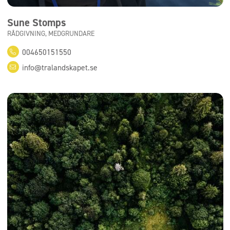
Sune Stomps
RÅDGIVNING, MEDGRUNDARE
004650151550
info@tralandskapet.se