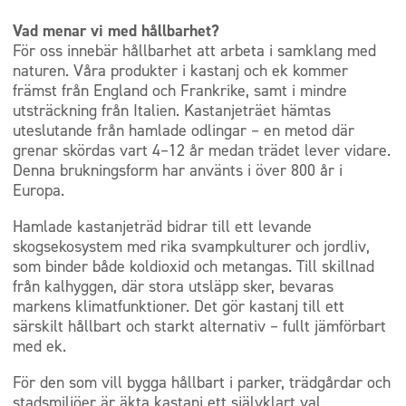
Vad menar vi med hållbarhet?
För oss innebär hållbarhet att arbeta i samklang med
naturen. Våra produkter i kastanj och ek kommer
främst från England och Frankrike, samt i mindre
utsträckning från Italien. Kastanjeträet hämtas
uteslutande från hamlade odlingar – en metod där
grenar skördas vart 4–12 år medan trädet lever vidare.
Denna brukningsform har använts i över 800 år i
Europa.
Hamlade kastanjeträd bidrar till ett levande
skogsekosystem med rika svampkulturer och jordliv,
som binder både koldioxid och metangas. Till skillnad
från kalhyggen, där stora utsläpp sker, bevaras
markens klimatfunktioner. Det gör kastanj till ett
särskilt hållbart och starkt alternativ – fullt jämförbart
med ek.
För den som vill bygga hållbart i parker, trädgårdar och
stadsmiljöer är äkta kastanj ett självklart val.