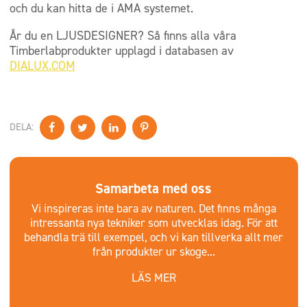
och du kan hitta de i AMA systemet.
År du en LJUSDESIGNER? Så finns alla våra
Timberlabprodukter upplagd i databasen av
DIALUX.COM
DELA:
Samarbeta med oss
Vi inspireras inte bara av naturen. Det finns många
intressanta nya tekniker som utvecklas idag. För att
behandla trä till exempel, och vi kan tillverka allt mer
från produkter ur skoge...
LÄS MER