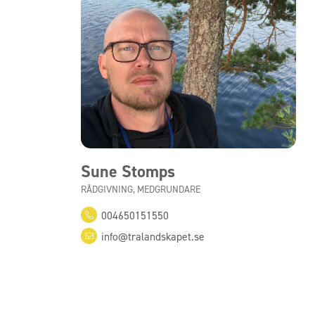
Sune Stomps
RÅDGIVNING, MEDGRUNDARE
004650151550
info@tralandskapet.se