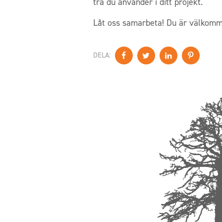
trä du använder i ditt projekt.
Låt oss samarbeta! Du är välkom
DELA: