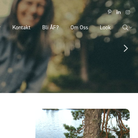
Kontakt
Bli ÅF?
Om Oss
Look